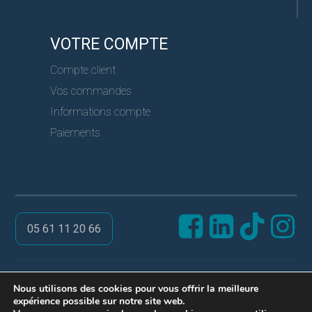
VOTRE COMPTE
Compte client
Vos commandes
Informations compte
Paiements
05 61 11 20 66
@ PRO SERVICES CLES
Nous utilisons des cookies pour vous offrir la meilleure
expérience possible sur notre site web.
Réalisation ARPEGA