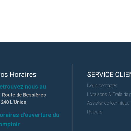
os Horaires
SERVICE CLIE
Nous contacter
etrouvez nous au
Livraisons & Frais de 
1 Route de Bessières
1240 L'Union
Assistance technique
Retours
oraires d'ouverture du
omptoir