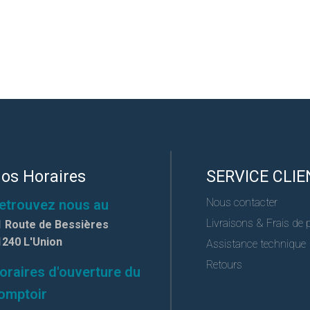
os Horaires
SERVICE CLIE
Nous contacter
etrouvez nous au
Livraisons & Frais de 
1 Route de Bessières
1240 L'Union
Assistance technique
Retours
oraires d'ouverture du
omptoir