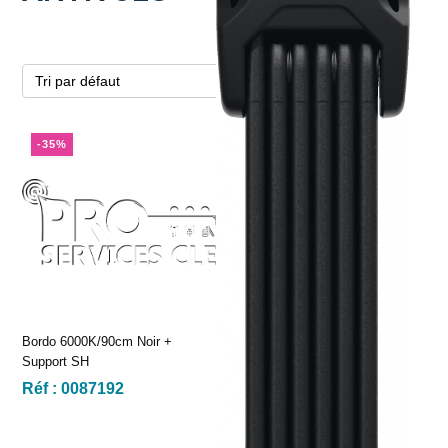
-35%
Bordo 6000K/90cm Noir +
Support SH
Réf :
0087192