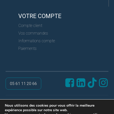
VOTRE COMPTE
Compte client
Vos commandes
Informations compte
Paiements
05 61 11 20 66
@ PRO SERVICES CLES
Nous utilisons des cookies pour vous offrir la meilleure
expérience possible sur notre site web.
Réalisation ARPEGA