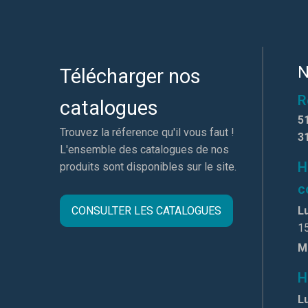
N
Télécharger nos
R
catalogues
5
Trouvez la réference qu'il vous faut !
3
L'ensemble des catalogues de nos
H
produits sont disponibles sur le site.
c
CONSULTER LES CATALOGUES
Lu
1
M
H
Lu