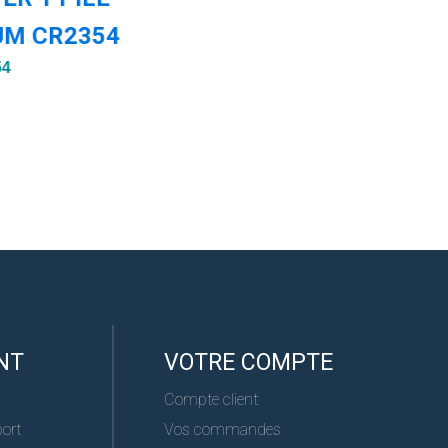
UM CR2354
Réf :
54
NT
VOTRE COMPTE
Compte client
port
Vos commandes