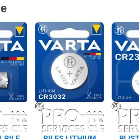
ie
1 PILE
PILES LITHIUM
BLIST