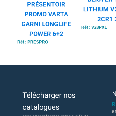
PRÉSENTOIR
LITHIUM V
PROMO VARTA
2CR1 
GARNI LONGLIFE
Réf :
V28PXL
POWER 6+2
Réf :
PRESPRO
N
Télécharger nos
R
catalogues
5