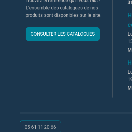
Trouvez la réference qu'il vous faut !
3
L'ensemble des catalogues de nos
H
produits sont disponibles sur le site.
c
CONSULTER LES CATALOGUES
Lu
1
M
H
Lu
1
M
05 61 11 20 66