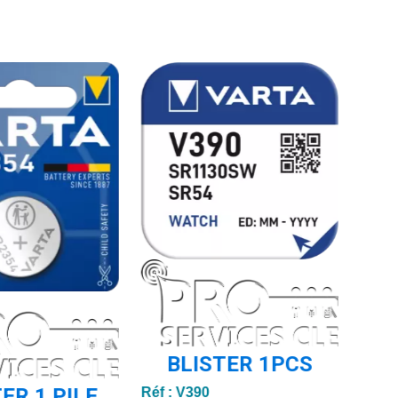
BLISTER 1PCS
ER 1 PILE
Réf :
V390