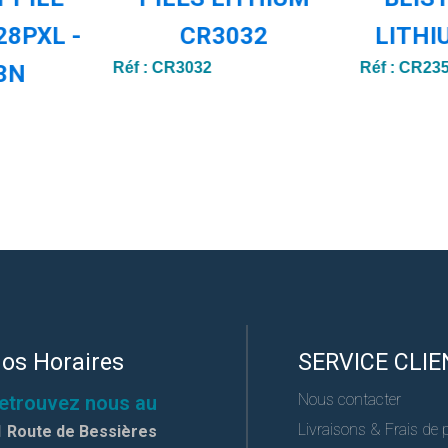
28PXL -
CR3032
LITHI
Réf :
CR3032
Réf :
CR23
3N
os Horaires
SERVICE CLIE
Nous contacter
etrouvez nous au
Livraisons & Frais de 
1 Route de Bessières