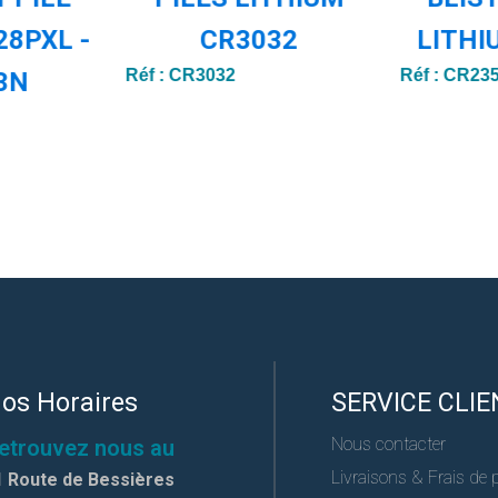
28PXL -
CR3032
LITHI
Réf :
CR3032
Réf :
CR23
3N
os Horaires
SERVICE CLIE
Nous contacter
etrouvez nous au
Livraisons & Frais de 
1 Route de Bessières