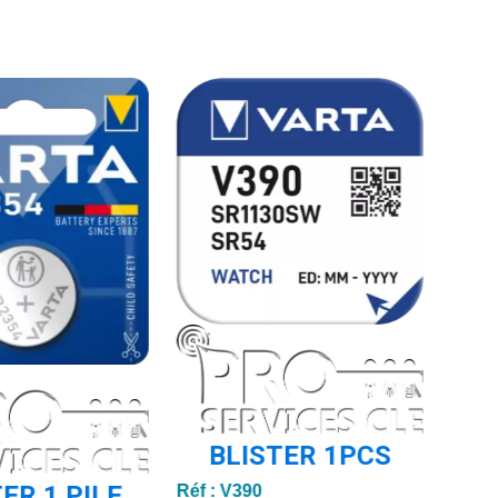
BLISTER 1PCS
ER 1 PILE
Réf :
V390