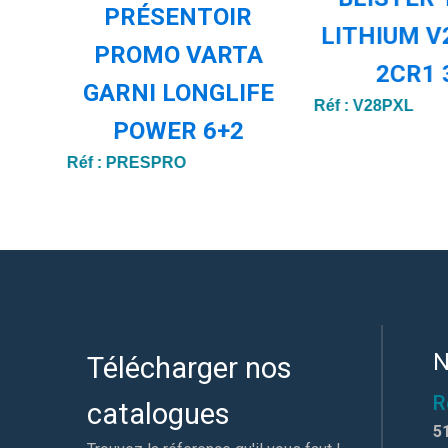
PRÉSENTOIR
LITHIUM V
PROMO VARTA
2CR1 
GARNI LONGLIFE
Réf :
V28PXL
POWER 6+2
Réf :
PRESPRO
N
Télécharger nos
R
catalogues
5