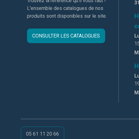
Trouvez la réference qu'il vous faut !
3
L'ensemble des catalogues de nos
H
produits sont disponibles sur le site.
c
CONSULTER LES CATALOGUES
Lu
1
M
H
Lu
1
M
05 61 11 20 66