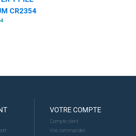
UM CR2354
Réf :
54
NT
VOTRE COMPTE
Compte client
port
Vos commandes