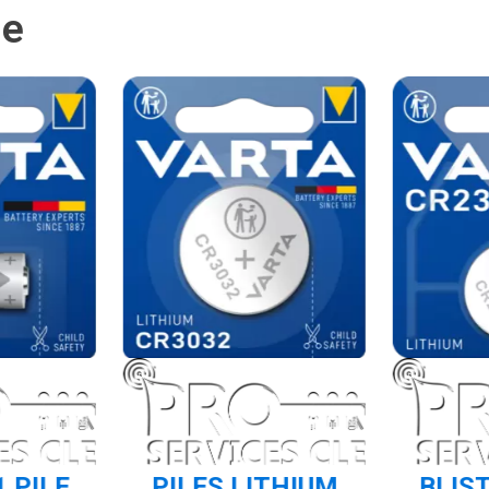
ie
1 PILE
PILES LITHIUM
BLIST