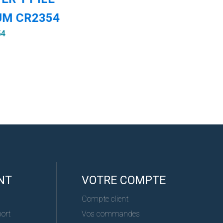
UM CR2354
Réf :
54
NT
VOTRE COMPTE
Compte client
port
Vos commandes