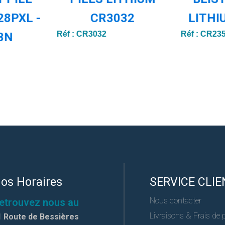
28PXL -
CR3032
LITHI
Réf :
CR3032
Réf :
CR23
3N
os Horaires
SERVICE CLIE
Nous contacter
etrouvez nous au
Livraisons & Frais de 
1 Route de Bessières