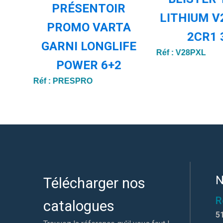
PRÉSENTOIR
LITHIUM V
PROMO VARTA
2CR1 
GARNI LONGLIFE
Réf :
V28PXL
POWER 6+2
Réf :
PRESPRO
N
Télécharger nos
R
catalogues
5