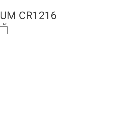
HIUM CR1216
+100