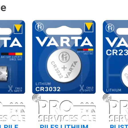
ie
1 PILE
PILES LITHIUM
BLIST