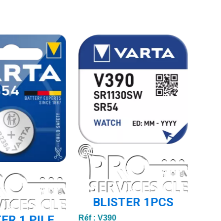
BLISTER 1PCS
ER 1 PILE
Réf :
V390