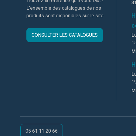
Trouvez la réference qu'il vous faut !
3
L'ensemble des catalogues de nos
H
produits sont disponibles sur le site.
c
CONSULTER LES CATALOGUES
Lu
1
M
H
Lu
1
M
05 61 11 20 66