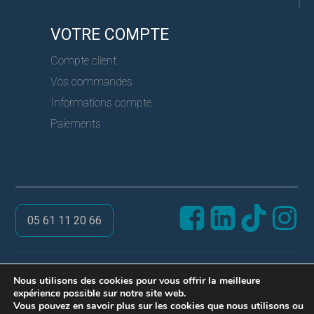
VOTRE COMPTE
Compte client
Vos commandes
Informations compte
Paiements
05 61 11 20 66
@ PRO SERVICES CLES
Nous utilisons des cookies pour vous offrir la meilleure
expérience possible sur notre site web.
Réalisation ARPEGA
Vous pouvez en savoir plus sur les cookies que nous utilisons ou
Mentions légales