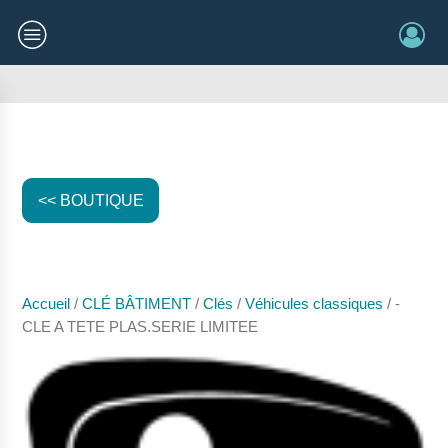
<< BOUTIQUE
Accueil
/
CLÉ BÂTIMENT
/
Clés
/
Véhicules classiques
/ -
CLE A TETE PLAS.SERIE LIMITEE