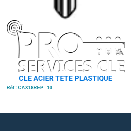
CLE ACIER TETE PLASTIQUE
Réf :
CAX18REP 10
Ré