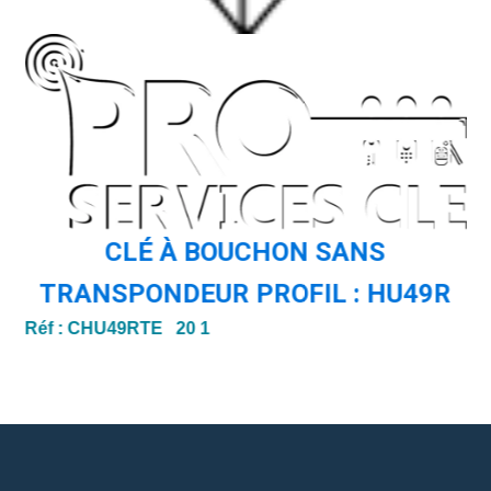
CLÉ À BOUCHON SANS
Ré
TRANSPONDEUR PROFIL : HU49R
Réf :
CHU49RTE 20 1