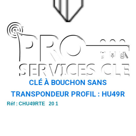
CLÉ À BOUCHON SANS
TRANSPONDEUR PROFIL : HU49R
Ré
Réf :
CHU49RTE 20 1