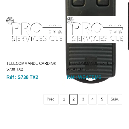
TELECOMMANDE CARDIN®
TELECOMMANDE EXTEL®
S738 TX2
WEATEM 5
Réf :
S738 TX2
Réf :
WEATEM5
Préc.
1
2
3
4
5
Suiv.