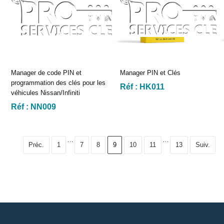
Manager de code PIN et
Manager PIN et Clés
programmation des clés pour les
Réf :
HK011
véhicules Nissan/Infiniti
Réf :
NN009
…
…
Préc.
1
7
8
9
10
11
13
Suiv.