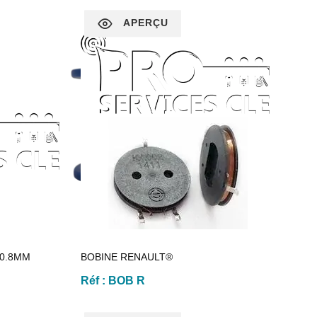
APERÇU
 0.8MM
BOBINE RENAULT®
Réf :
BOB R