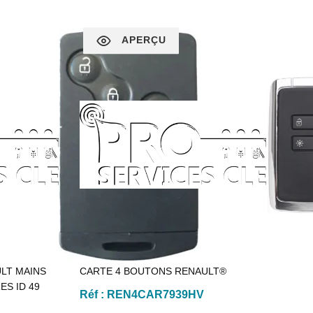
APERÇU
LT MAINS
CARTE 4 BOUTONS RENAULT®
ES ID 49
Réf :
REN4CAR7939HV