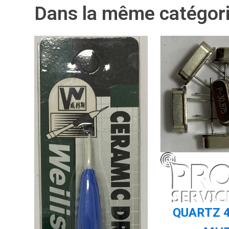
Dans la même catégor
95
QUARTZ 4