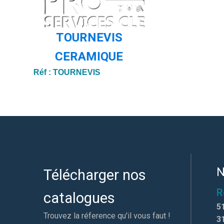
TOURNEVIS
CERAMIQUE
Réf :
TOURNEVIS
N
Télécharger nos
R
catalogues
5
Trouvez la réference qu'il vous faut !
3