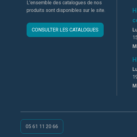
L'ensemble des catalogues de nos
H
produits sont disponibles sur le site.
c
CONSULTER LES CATALOGUES
Lu
1
M
H
Lu
1
M
05 61 11 20 66