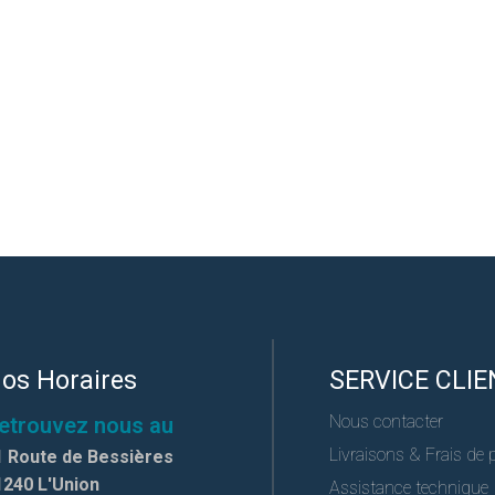
os Horaires
SERVICE CLIE
Nous contacter
etrouvez nous au
Livraisons & Frais de 
1 Route de Bessières
1240 L'Union
Assistance technique