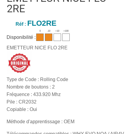
2RE
FLO2RE
Réf :
0
-10
+10
+100
Disponibilité :
EMETTEUR NICE FLO 2RE
Type de Code : Rolling Code
Nombre de boutons : 2
Fréquence : 433.920 Mhz
Pile : CR2032
Copiable : Oui
Méthode d'apprentissage : OEM
Télécommandes compatibles : WHY EVO NOA / AIR4V