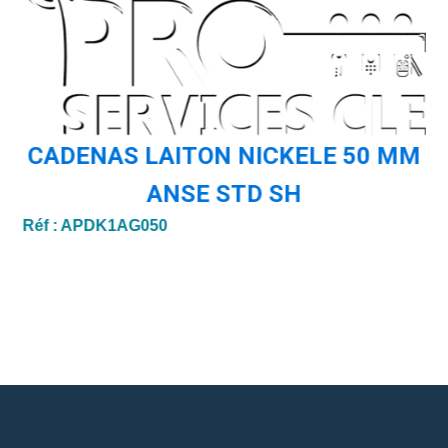
CADENAS LAITON NICKELE 50 MM
ANSE STD SH
Réf :
APDK1AG050
Ré