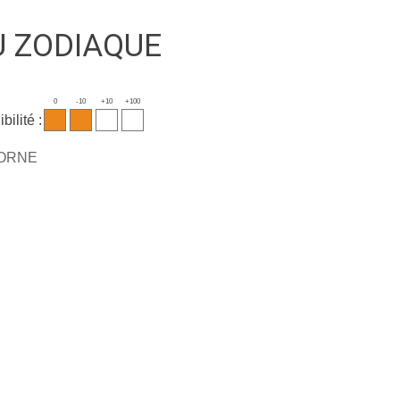
U ZODIAQUE
0
-10
+10
+100
bilité :
CORNE