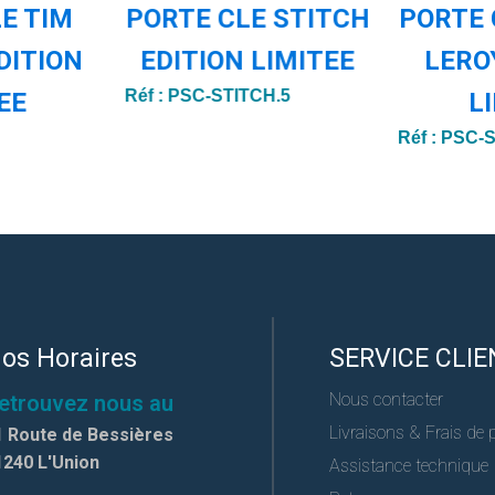
E TIM
PORTE CLE STITCH
PORTE 
DITION
EDITION LIMITEE
LERO
Réf :
PSC-STITCH.5
EE
L
Réf :
PSC-S
os Horaires
SERVICE CLIE
Nous contacter
etrouvez nous au
Livraisons & Frais de 
1 Route de Bessières
1240 L'Union
Assistance technique