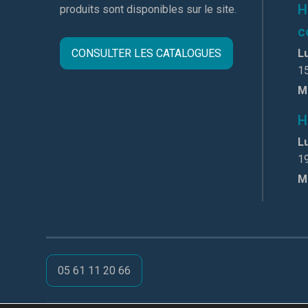
H
produits sont disponibles sur le site.
c
CONSULTER LES CATALOGUES
Lu
1
M
H
Lu
1
M
05 61 11 20 66