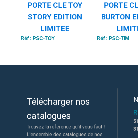
PORTE CLE TOY
PORTE CL
ION
STORY EDITION
BURTON E
LIMITEE
LIMIT
Réf :
PSC-TOY
Réf :
PSC-TIM
N
Télécharger nos
R
catalogues
5
Trouvez la réference qu'il vous faut !
3
L'ensemble des catalogues de nos