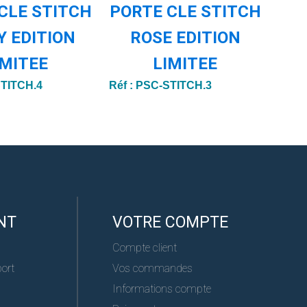
CLE STITCH
PORTE CLE STITCH
POR
Y EDITION
ROSE EDITION
B
IMITEE
LIMITEE
ED
TITCH.4
Réf :
PSC-STITCH.3
Réf :
NT
VOTRE COMPTE
Compte client
port
Vos commandes
Informations compte