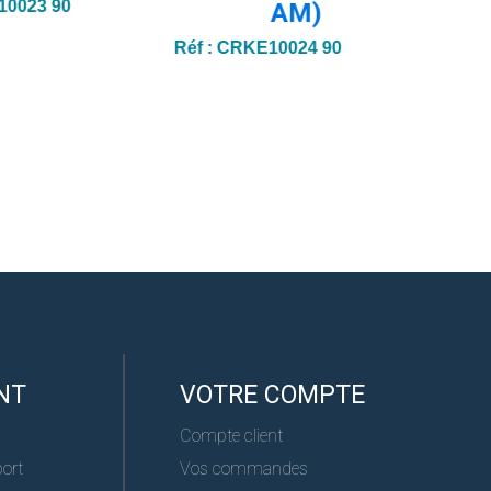
0023 90
Réf :
AM)
Réf :
CRKE10024 90
NT
VOTRE COMPTE
Compte client
port
Vos commandes