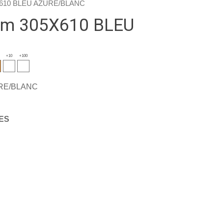
X610 BLEU AZURE/BLANC
mm 305X610 BLEU
+10
+100
URE/BLANC
LES