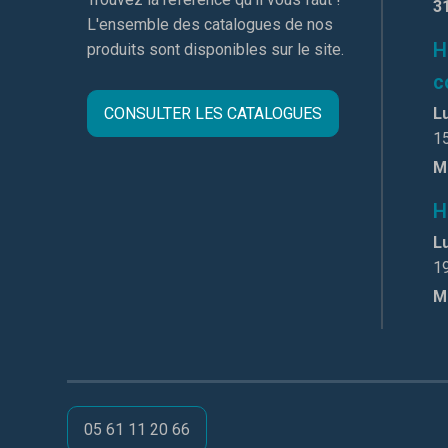
3
L'ensemble des catalogues de nos
H
produits sont disponibles sur le site.
c
CONSULTER LES CATALOGUES
Lu
1
M
H
Lu
1
M
05 61 11 20 66