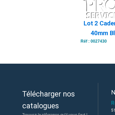
Lot 2 Cade
40mm Bl
Réf :
0027430
N
Télécharger nos
R
catalogues
5
Trouvez la réference qu'il vous faut !