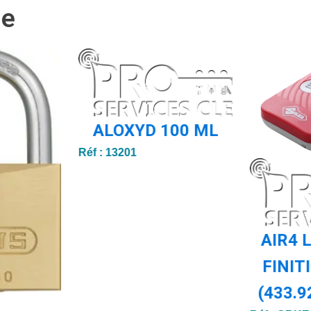
ie
ALOXYD 100 ML
Réf :
13201
AIR4 
FINIT
(433.