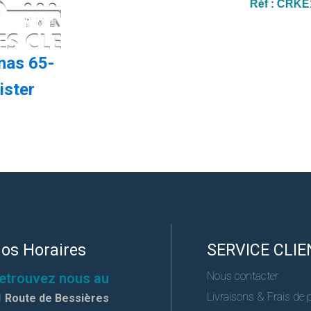
Réf :
CRKE1
nas 65-
ister
os Horaires
SERVICE CLIE
Nous contacter
etrouvez nous au
Livraisons & Frais de 
1 Route de Bessières