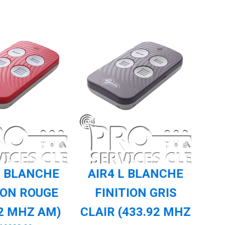
L BLANCHE
AIR4 L BLANCHE
A
ION ROUGE
FINITION GRIS
F
92 MHZ AM)
CLAIR (433.92 MHZ
(4