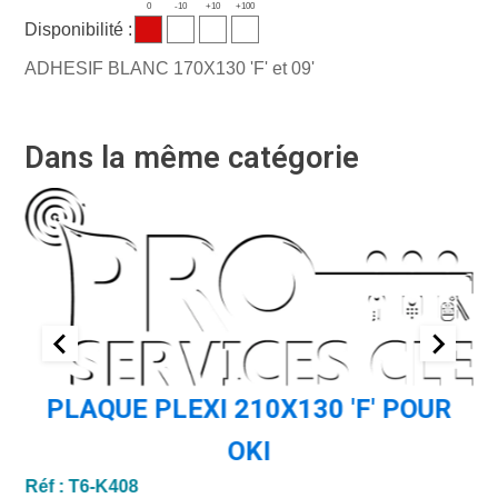
0
-10
+10
+100
Disponibilité :
ADHESIF BLANC 170X130 'F' et 09'
Dans la même catégorie
PLAQUE PLEXI 210X130 'F' POUR
OKI
Réf :
T6-K408
Ré