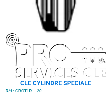
Ré
CLE CYLINDRE SPECIALE
Réf :
CROT1R 20