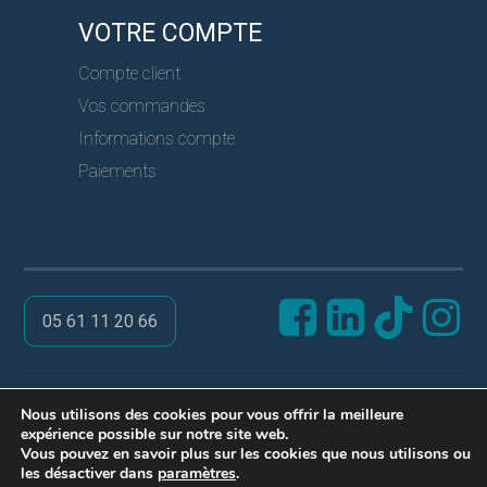
VOTRE COMPTE
Compte client
Vos commandes
Informations compte
Paiements
05 61 11 20 66
@ PRO SERVICES CLES
Nous utilisons des cookies pour vous offrir la meilleure
expérience possible sur notre site web.
Réalisation ARPEGA
Vous pouvez en savoir plus sur les cookies que nous utilisons ou
Mentions légales
les désactiver dans
paramètres
.