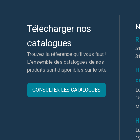
N
Télécharger nos
R
catalogues
5
Trouvez la réference qu'il vous faut !
3
L'ensemble des catalogues de nos
H
produits sont disponibles sur le site.
c
CONSULTER LES CATALOGUES
Lu
1
M
H
Lu
1