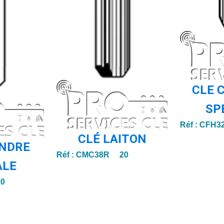
CLE 
SP
Réf :
CFH3
CLÉ LAITON
INDRE
Réf :
CMC38R 20
ALE
0