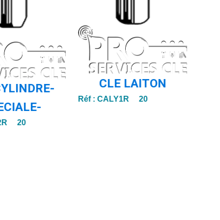
CLE LAITON
CYLINDRE-
Réf :
CALY1R 20
ECIALE-
2R 20
Réf :