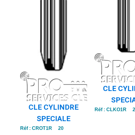
E
TE-
CLE CYL
SPECI
CLE CYLINDRE
Réf :
CLKO1R 2
SPECIALE
Réf :
CROT1R 20