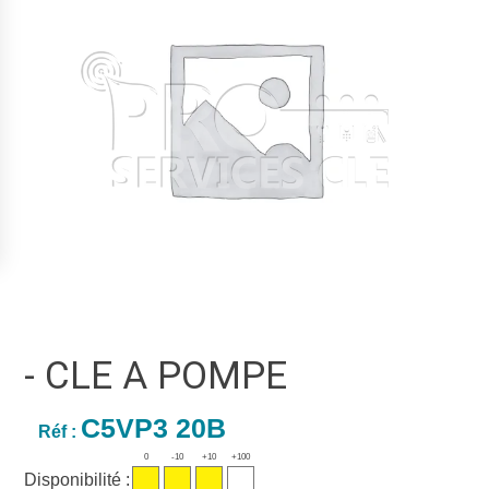
- CLE A POMPE
C5VP3 20B
Réf :
0
-10
+10
+100
Disponibilité :