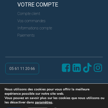
VOTRE COMPTE
Compte client
Vos commandes
Informations compte
Paiements
05 61 11 20 66
@ PRO SERVICES CLES
Nous utilisons des cookies pour vous offrir la meilleure
expérience possible sur notre site web.
Réalisation ARPEGA
Vous pouvez en savoir plus sur les cookies que nous utilisons ou
Mentions légales
les désactiver dans
paramètres
.
Politique de confidentialité