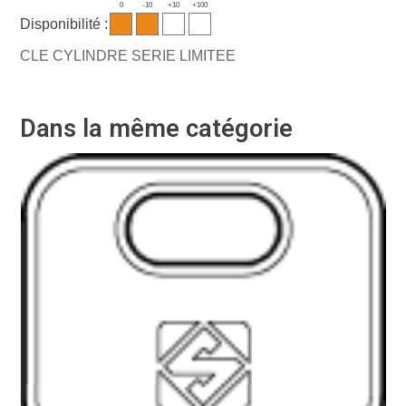
0
-10
+10
+100
Disponibilité :
CLE CYLINDRE SERIE LIMITEE
Dans la même catégorie
Ré