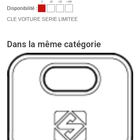
0
-10
+10
+100
Disponibilité :
CLE VOITURE SERIE LIMITEE
Dans la même catégorie
Ré