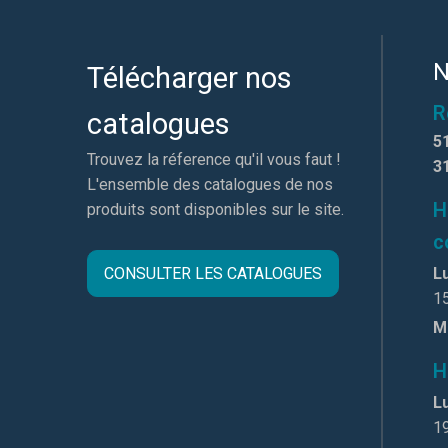
N
Télécharger nos
R
catalogues
5
Trouvez la réference qu'il vous faut !
3
L'ensemble des catalogues de nos
H
produits sont disponibles sur le site.
c
CONSULTER LES CATALOGUES
Lu
1
M
H
Lu
1