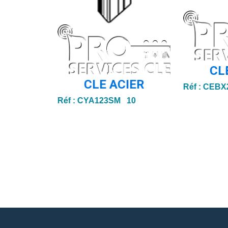
CL
CLE ACIER
Réf :
CEBX
Réf :
CYA123SM 10