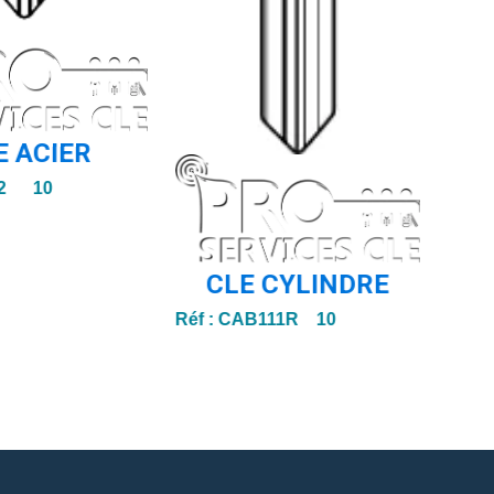
E ACIER
2 10
CLE CYLINDRE
Réf :
CAB111R 10
Réf :