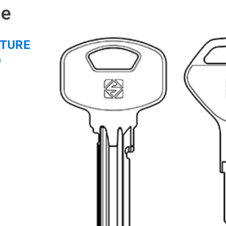
ie
ITURE
0