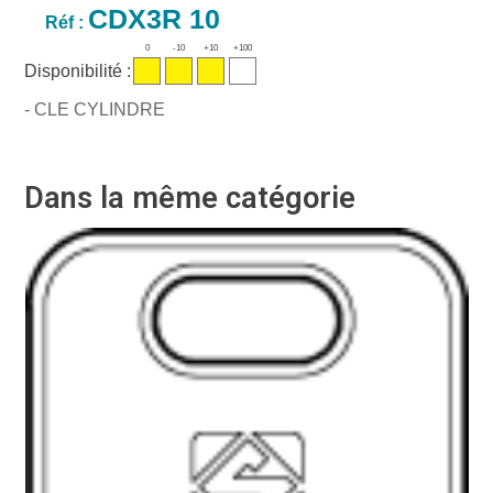
CDX3R 10
Réf :
0
-10
+10
+100
Disponibilité :
- CLE CYLINDRE
Dans la même catégorie
Ré