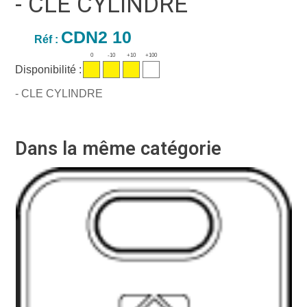
- CLE CYLINDRE
CDN2 10
Réf :
0
-10
+10
+100
Disponibilité :
- CLE CYLINDRE
Dans la même catégorie
Ré