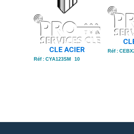
CL
CLE ACIER
Réf :
CEBX
Réf :
CYA123SM 10