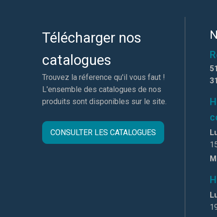
N
Télécharger nos
R
catalogues
5
Trouvez la réference qu'il vous faut !
3
L'ensemble des catalogues de nos
H
produits sont disponibles sur le site.
c
CONSULTER LES CATALOGUES
Lu
1
M
H
Lu
1