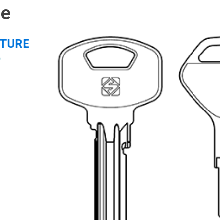
ie
ITURE
0