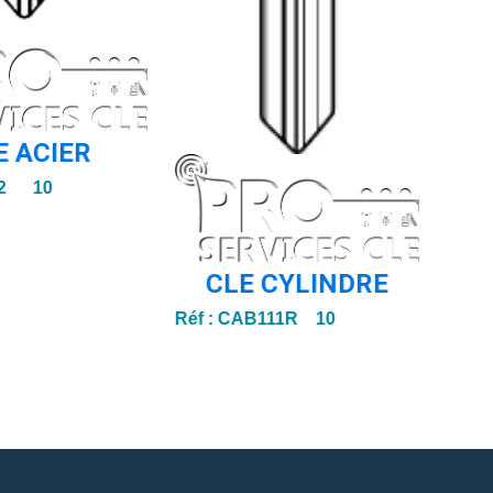
E ACIER
2 10
CLE CYLINDRE
Réf :
CAB111R 10
Réf :