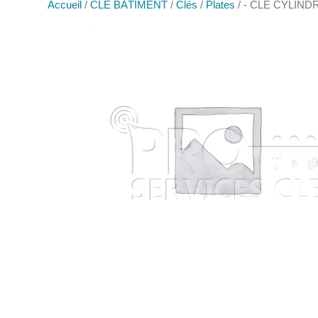
Accueil
/
CLÉ BÂTIMENT
/
Clés
/
Plates
/ - CLE CYLIND