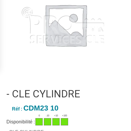
- CLE CYLINDRE
CDM23 10
Réf :
0
-10
+10
+100
Disponibilité :