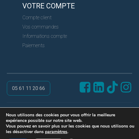
VOTRE COMPTE
Compte client
Vos commandes
Informations compte
Paiements
05 61 11 20 66
@ PRO SERVICES CLES
Nous utilisons des cookies pour vous offrir la meilleure
expérience possible sur notre site web.
Réalisation ARPEGA
Vous pouvez en savoir plus sur les cookies que nous utilisons ou
Mentions légales
les désactiver dans
paramètres
.
Politique de confidentialité