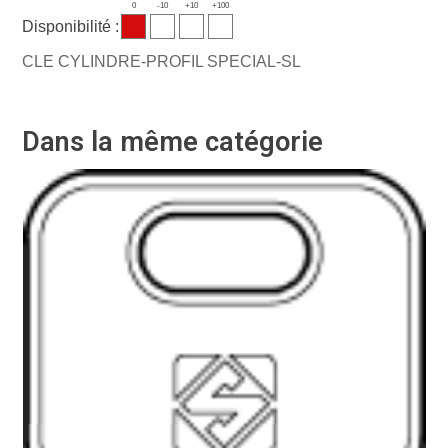
0
-10
+10
+100
Disponibilité :
CLE CYLINDRE-PROFIL SPECIAL-SL
Dans la même catégorie
Ré