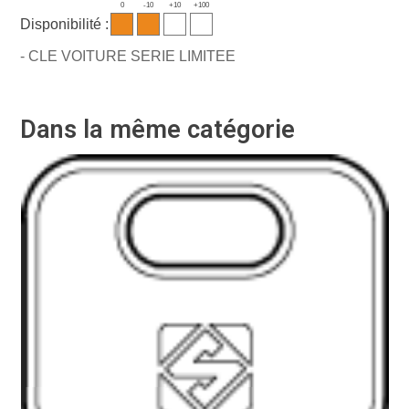
0
-10
+10
+100
Disponibilité :
- CLE VOITURE SERIE LIMITEE
Dans la même catégorie
Ré