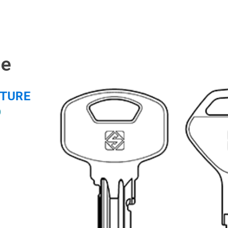
ie
ITURE
0