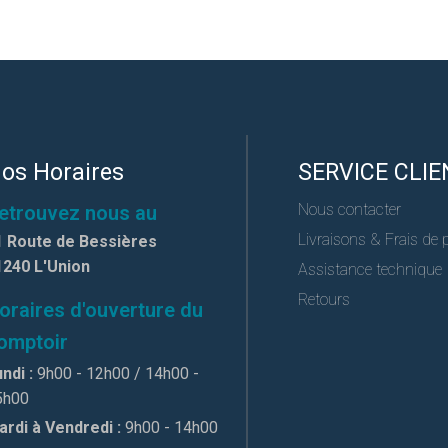
os Horaires
SERVICE CLIE
Nous contacter
etrouvez nous au
Livraisons & Frais de 
1 Route de Bessières
1240 L'Union
Assistance technique
Retours
oraires d'ouverture du
omptoir
ndi :
9h00 - 12h00 / 14h00 -
5h00
ardi à Vendredi :
9h00 - 14h00