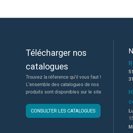
N
Télécharger nos
R
catalogues
5
Trouvez la réference qu'il vous faut !
3
L'ensemble des catalogues de nos
H
produits sont disponibles sur le site.
c
CONSULTER LES CATALOGUES
Lu
1
M