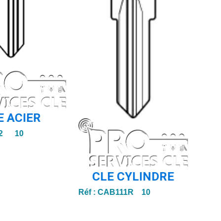
E ACIER
2 10
CLE CYLINDRE
Réf :
CAB111R 10
Réf :