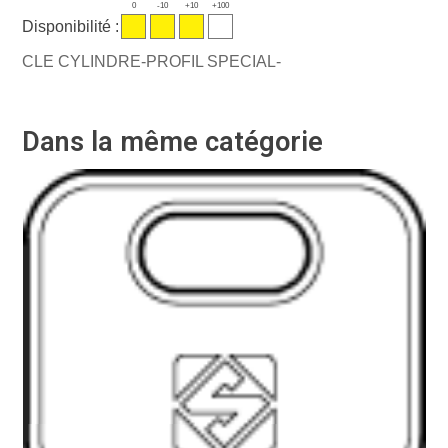
0
-10
+10
+100
Disponibilité :
CLE CYLINDRE-PROFIL SPECIAL-
Dans la même catégorie
Ré