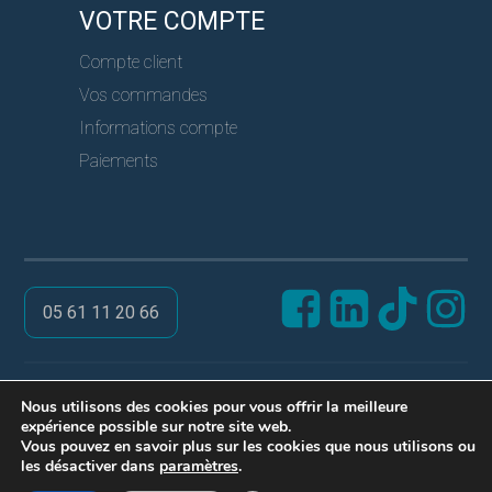
VOTRE COMPTE
Compte client
Vos commandes
Informations compte
Paiements
05 61 11 20 66
@ PRO SERVICES CLES
Nous utilisons des cookies pour vous offrir la meilleure
expérience possible sur notre site web.
Réalisation ARPEGA
Vous pouvez en savoir plus sur les cookies que nous utilisons ou
Mentions légales
les désactiver dans
paramètres
.
Politique de confidentialité