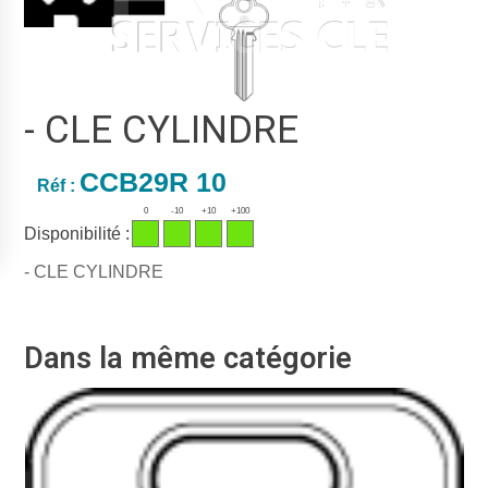
- CLE CYLINDRE
CCB29R 10
Réf :
0
-10
+10
+100
Disponibilité :
- CLE CYLINDRE
Dans la même catégorie
Ré