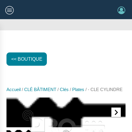
<< BOUTIQUE
Accueil
/
CLÉ BÂTIMENT
/
Clés
/
Plates
/ - CLE CYLINDRE