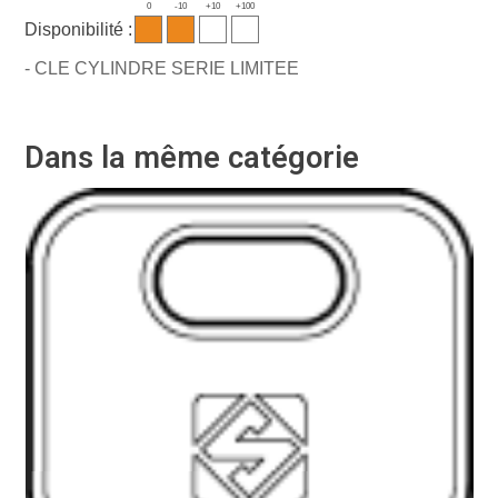
0
-10
+10
+100
Disponibilité :
- CLE CYLINDRE SERIE LIMITEE
Dans la même catégorie
Ré