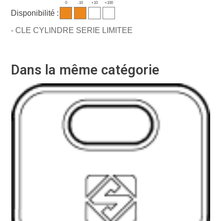
0
-10
+10
+100
Disponibilité :
- CLE CYLINDRE SERIE LIMITEE
Dans la même catégorie
Ré