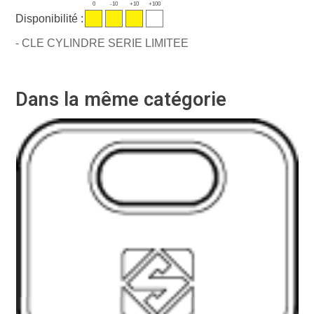
0
-10
+10
+100
Disponibilité :
- CLE CYLINDRE SERIE LIMITEE
Dans la même catégorie
Ré