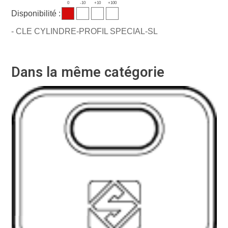
0
-10
+10
+100
Disponibilité :
- CLE CYLINDRE-PROFIL SPECIAL-SL
Dans la même catégorie
Ré