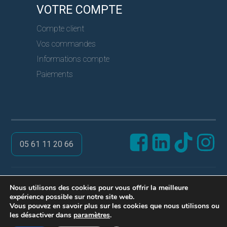
VOTRE COMPTE
Compte client
Vos commandes
Informations compte
Paiements
05 61 11 20 66
@ PRO SERVICES CLES
Nous utilisons des cookies pour vous offrir la meilleure
expérience possible sur notre site web.
Réalisation ARPEGA
Vous pouvez en savoir plus sur les cookies que nous utilisons ou
Mentions légales
les désactiver dans
paramètres
.
Politique de confidentialité