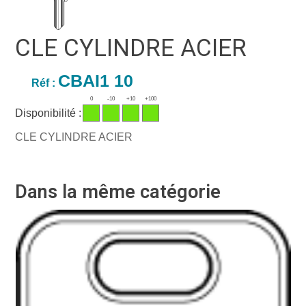
CLE CYLINDRE ACIER
CBAI1 10
Réf :
0
-10
+10
+100
Disponibilité :
CLE CYLINDRE ACIER
Dans la même catégorie
Ré