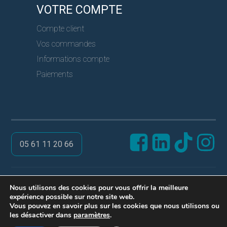
VOTRE COMPTE
Compte client
Vos commandes
Informations compte
Paiements
05 61 11 20 66
@ PRO SERVICES CLES
Nous utilisons des cookies pour vous offrir la meilleure
expérience possible sur notre site web.
Réalisation ARPEGA
Vous pouvez en savoir plus sur les cookies que nous utilisons ou
Mentions légales
les désactiver dans
paramètres
.
Politique de confidentialité