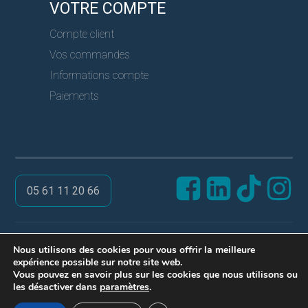
VOTRE COMPTE
Compte client
Vos commandes
Informations compte
Paiements
05 61 11 20 66
@ PRO SERVICES CLES
Nous utilisons des cookies pour vous offrir la meilleure
expérience possible sur notre site web.
Réalisation ARPEGA
Vous pouvez en savoir plus sur les cookies que nous utilisons ou
Mentions légales
les désactiver dans
paramètres
.
Politique de confidentialité