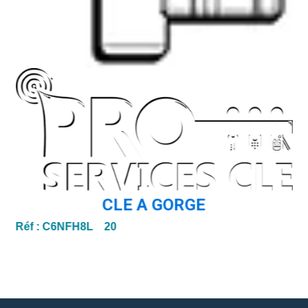
CLE A GORGE
Réf :
C6NFH8L 20
Ré