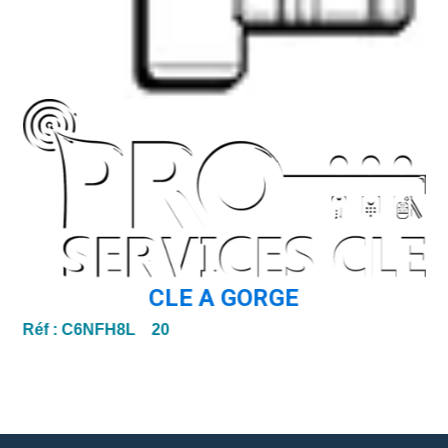
CLE A GORGE
Réf :
C6NFH8L 20
Ré