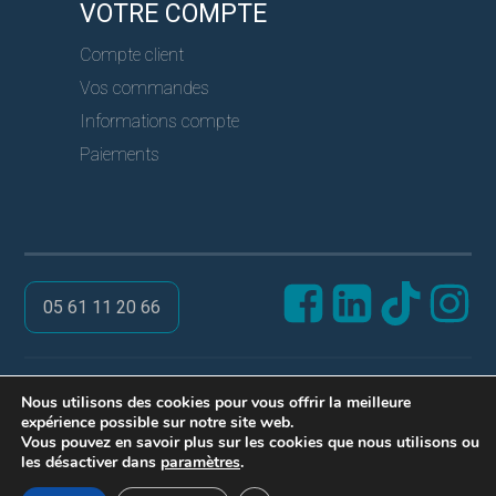
VOTRE COMPTE
Compte client
Vos commandes
Informations compte
Paiements
05 61 11 20 66
@ PRO SERVICES CLES
Nous utilisons des cookies pour vous offrir la meilleure
expérience possible sur notre site web.
Réalisation ARPEGA
Vous pouvez en savoir plus sur les cookies que nous utilisons ou
Mentions légales
les désactiver dans
paramètres
.
Politique de confidentialité