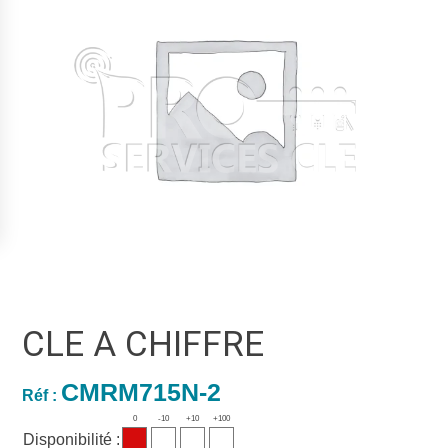
CLE A CHIFFRE
CMRM715N-2
Réf :
0
-10
+10
+100
Disponibilité :