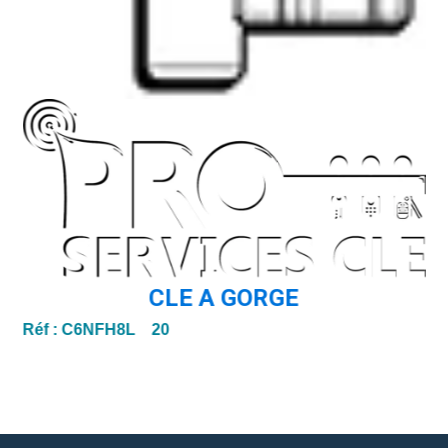
CLE A GORGE
Réf :
C6NFH8L 20
Ré