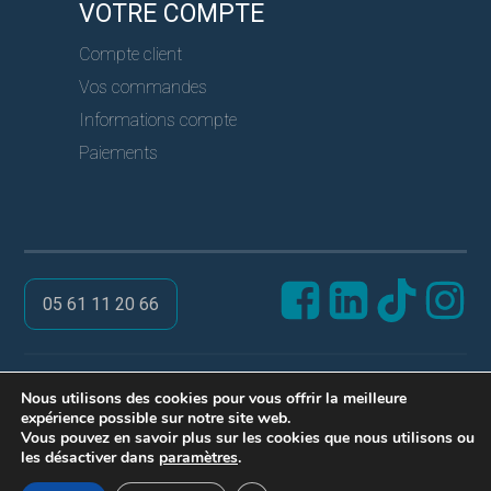
VOTRE COMPTE
Compte client
Vos commandes
Informations compte
Paiements
05 61 11 20 66
@ PRO SERVICES CLES
Nous utilisons des cookies pour vous offrir la meilleure
expérience possible sur notre site web.
Réalisation ARPEGA
Vous pouvez en savoir plus sur les cookies que nous utilisons ou
Mentions légales
les désactiver dans
paramètres
.
Politique de confidentialité