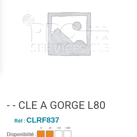
- - CLE A GORGE L80
CLRF837
Réf :
0
-10
+10
+100
Disponibilité :