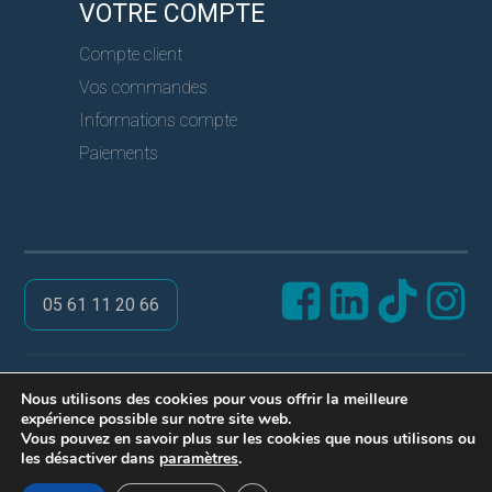
VOTRE COMPTE
Compte client
Vos commandes
Informations compte
Paiements
05 61 11 20 66
@ PRO SERVICES CLES
Nous utilisons des cookies pour vous offrir la meilleure
expérience possible sur notre site web.
Réalisation ARPEGA
Vous pouvez en savoir plus sur les cookies que nous utilisons ou
Mentions légales
les désactiver dans
paramètres
.
Politique de confidentialité