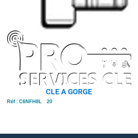
CLE A GORGE
Réf :
C6NFH8L 20
Ré