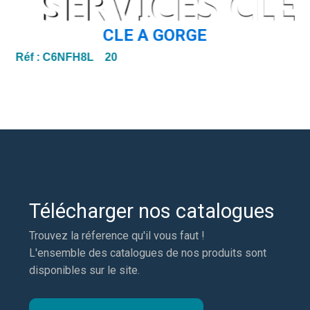
CLE A GORGE
Réf :
C6NFH8L 20
Ré
Télécharger nos catalogues
Trouvez la réference qu'il vous faut !
L'ensemble des catalogues de nos produits sont
disponibles sur le site.